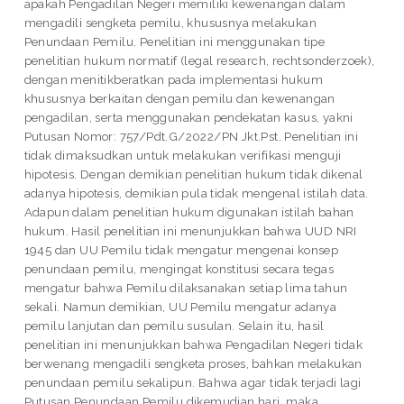
apakah Pengadilan Negeri memiliki kewenangan dalam
mengadili sengketa pemilu, khususnya melakukan
Penundaan Pemilu. Penelitian ini menggunakan tipe
penelitian hukum normatif (legal research, rechtsonderzoek),
dengan menitikberatkan pada implementasi hukum
khususnya berkaitan dengan pemilu dan kewenangan
pengadilan, serta menggunakan pendekatan kasus, yakni
Putusan Nomor: 757/Pdt.G/2022/PN Jkt.Pst. Penelitian ini
tidak dimaksudkan untuk melakukan verifikasi menguji
hipotesis. Dengan demikian penelitian hukum tidak dikenal
adanya hipotesis, demikian pula tidak mengenal istilah data.
Adapun dalam penelitian hukum digunakan istilah bahan
hukum. Hasil penelitian ini menunjukkan bahwa UUD NRI
1945 dan UU Pemilu tidak mengatur mengenai konsep
penundaan pemilu, mengingat konstitusi secara tegas
mengatur bahwa Pemilu dilaksanakan setiap lima tahun
sekali. Namun demikian, UU Pemilu mengatur adanya
pemilu lanjutan dan pemilu susulan. Selain itu, hasil
penelitian ini menunjukkan bahwa Pengadilan Negeri tidak
berwenang mengadili sengketa proses, bahkan melakukan
penundaan pemilu sekalipun. Bahwa agar tidak terjadi lagi
Putusan Penundaan Pemilu dikemudian hari, maka