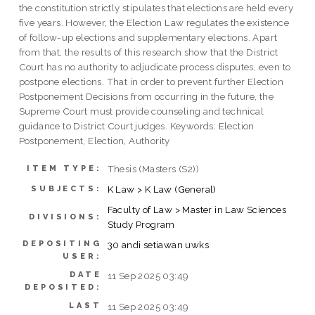
the constitution strictly stipulates that elections are held every
five years. However, the Election Law regulates the existence
of follow-up elections and supplementary elections. Apart
from that, the results of this research show that the District
Court has no authority to adjudicate process disputes, even to
postpone elections. That in order to prevent further Election
Postponement Decisions from occurring in the future, the
Supreme Court must provide counseling and technical
guidance to District Court judges. Keywords: Election
Postponement, Election, Authority
Thesis (Masters (S2))
ITEM TYPE:
K Law > K Law (General)
SUBJECTS:
Faculty of Law > Master in Law Sciences
DIVISIONS:
Study Program
DEPOSITING
30 andi setiawan uwks
USER:
DATE
11 Sep 2025 03:49
DEPOSITED:
LAST
11 Sep 2025 03:49