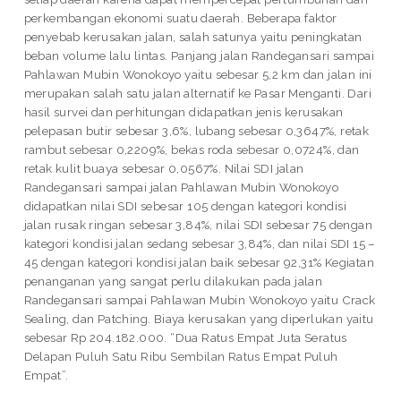
perkembangan ekonomi suatu daerah. Beberapa faktor
penyebab kerusakan jalan, salah satunya yaitu peningkatan
beban volume lalu lintas. Panjang jalan Randegansari sampai
Pahlawan Mubin Wonokoyo yaitu sebesar 5,2 km dan jalan ini
merupakan salah satu jalan alternatif ke Pasar Menganti. Dari
hasil survei dan perhitungan didapatkan jenis kerusakan
pelepasan butir sebesar 3,6%, lubang sebesar 0,3647%, retak
rambut sebesar 0,2209%, bekas roda sebesar 0,0724%, dan
retak kulit buaya sebesar 0,0567%. Nilai SDI jalan
Randegansari sampai jalan Pahlawan Mubin Wonokoyo
didapatkan nilai SDI sebesar 105 dengan kategori kondisi
jalan rusak ringan sebesar 3,84%, nilai SDI sebesar 75 dengan
kategori kondisi jalan sedang sebesar 3,84%, dan nilai SDI 15 –
45 dengan kategori kondisi jalan baik sebesar 92,31% Kegiatan
penanganan yang sangat perlu dilakukan pada jalan
Randegansari sampai Pahlawan Mubin Wonokoyo yaitu Crack
Sealing, dan Patching. Biaya kerusakan yang diperlukan yaitu
sebesar Rp 204.182.000. “Dua Ratus Empat Juta Seratus
Delapan Puluh Satu Ribu Sembilan Ratus Empat Puluh
Empat”.