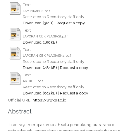
Text
LAMPIRAN-2.pdf
Restricted to Repository staff only
Download (3MB)
|
Request a copy
Text
LAPORAN CEK PLAGIASI.pdf
Download (150kB)
Text
LAPORAN CEK PLAGIASI-2.pdf
Restricted to Repository staff only
Download (281kB)
|
Request a copy
Text
ARTIKEL.pdf
Restricted to Repository staff only
Download (612kB)
|
Request a copy
Official URL:
https://uwks.ac.id
Abstract
Jalan raya merupakan salah satu pendukung prasarana di
setiap daerah karena dapat mempercepat pertumbuhan dan