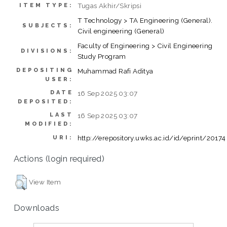
Tugas Akhir/Skripsi
ITEM TYPE:
T Technology > TA Engineering (General).
SUBJECTS:
Civil engineering (General)
Faculty of Engineering > Civil Engineering
DIVISIONS:
Study Program
DEPOSITING
Muhammad Rafi Aditya
USER:
DATE
16 Sep 2025 03:07
DEPOSITED:
LAST
16 Sep 2025 03:07
MODIFIED:
http://erepository.uwks.ac.id/id/eprint/20174
URI:
Actions (login required)
View Item
Downloads