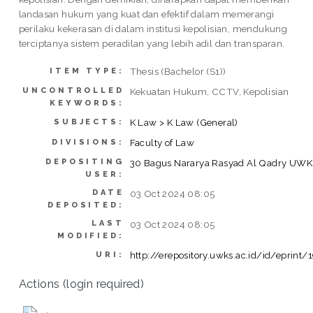
landasan hukum yang kuat dan efektif dalam memerangi
perilaku kekerasan di dalam institusi kepolisian, mendukung
terciptanya sistem peradilan yang lebih adil dan transparan.
Thesis (Bachelor (S1))
ITEM TYPE:
UNCONTROLLED
Kekuatan Hukum, CCTV, Kepolisian
KEYWORDS:
K Law > K Law (General)
SUBJECTS:
Faculty of Law
DIVISIONS:
DEPOSITING
30 Bagus Nararya Rasyad Al Qadry UW
USER:
DATE
03 Oct 2024 08:05
DEPOSITED:
LAST
03 Oct 2024 08:05
MODIFIED:
http://erepository.uwks.ac.id/id/eprint/
URI:
Actions (login required)