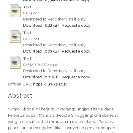
Text
BAB 3.pdf
Restricted to Repository staff only
Download (882kB)
|
Request a copy
Text
BAB 4.pdf
Restricted to Repository staff only
Download (603kB)
|
Request a copy
Text
DAFTAR PUSTAKA.pdf
Restricted to Repository staff only
Download (601kB)
|
Request a copy
Official URL:
https://uwks.ac.id
Abstract
Skripsi Skripsi ini berjudul "Pertanggungjawaban Pidana
Penyelundupan Manusia (People Smuggling) di Indonesia,"
yang membahas dua rumusan masalah utama. Pertama,
penelitian ini mengidentifikasi penyebab penyelundupan