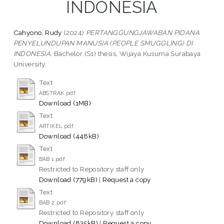
INDONESIA
Cahyono, Rudy
(2024)
PERTANGGUNGJAWABAN PIDANA
PENYELUNDUPAN MANUSIA (PEOPLE SMUGGLING) DI
INDONESIA.
Bachelor (S1) thesis, Wijaya Kusuma Surabaya
University.
Text
ABSTRAK.pdf
Download (1MB)
Text
ARTIKEL.pdf
Download (448kB)
Text
BAB 1.pdf
Restricted to Repository staff only
Download (779kB)
|
Request a copy
Text
BAB 2.pdf
Restricted to Repository staff only
Download (835kB)
|
Request a copy