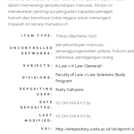
dalam memerangi penyelundupan manusia. Skripsi ini
menekankan pentingnya penguatan kapasitas penegak
hukum dan koordinasi lintas negara untuk menangani
masalah ini secara menyeluruh.
Thesis (Bachelor (S1))
ITEM TYPE:
penyelundupan manusia,
UNCONTROLLED
pertanggungjawaban pidana, hukum pid
KEYWORDS:
Indonesia, perdagangan orang
K Law > K Law (General)
SUBJECTS:
Faculty of Law > Law Sciences Study
DIVISIONS:
Program
DEPOSITING
Rudy Cahyono
USER:
DATE
03 Oct 2024 07:51
DEPOSITED:
LAST
03 Oct 2024 07:51
MODIFIED:
http://erepository.uwks.ac.id/id/eprint/
URI: