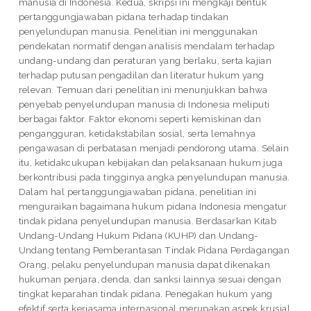
manusia di Indonesia. Kedua, skripsi ini mengkaji bentuk
pertanggungjawaban pidana terhadap tindakan
penyelundupan manusia. Penelitian ini menggunakan
pendekatan normatif dengan analisis mendalam terhadap
undang-undang dan peraturan yang berlaku, serta kajian
terhadap putusan pengadilan dan literatur hukum yang
relevan. Temuan dari penelitian ini menunjukkan bahwa
penyebab penyelundupan manusia di Indonesia meliputi
berbagai faktor. Faktor ekonomi seperti kemiskinan dan
pengangguran, ketidakstabilan sosial, serta lemahnya
pengawasan di perbatasan menjadi pendorong utama. Selain
itu, ketidakcukupan kebijakan dan pelaksanaan hukum juga
berkontribusi pada tingginya angka penyelundupan manusia.
Dalam hal pertanggungjawaban pidana, penelitian ini
menguraikan bagaimana hukum pidana Indonesia mengatur
tindak pidana penyelundupan manusia. Berdasarkan Kitab
Undang-Undang Hukum Pidana (KUHP) dan Undang-
Undang tentang Pemberantasan Tindak Pidana Perdagangan
Orang, pelaku penyelundupan manusia dapat dikenakan
hukuman penjara, denda, dan sanksi lainnya sesuai dengan
tingkat keparahan tindak pidana. Penegakan hukum yang
efektif serta kerjasama internasional merupakan aspek krusial