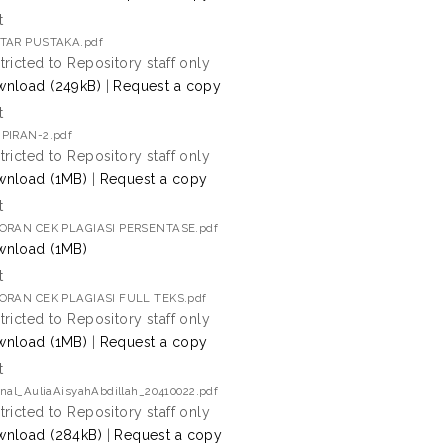
t
TAR PUSTAKA.pdf
tricted to Repository staff only
nload (249kB)
|
Request a copy
t
PIRAN-2.pdf
tricted to Repository staff only
nload (1MB)
|
Request a copy
t
ORAN CEK PLAGIASI PERSENTASE.pdf
nload (1MB)
t
ORAN CEK PLAGIASI FULL TEKS.pdf
tricted to Repository staff only
nload (1MB)
|
Request a copy
t
nal_AuliaAisyahAbdillah_20410022.pdf
tricted to Repository staff only
nload (284kB)
|
Request a copy