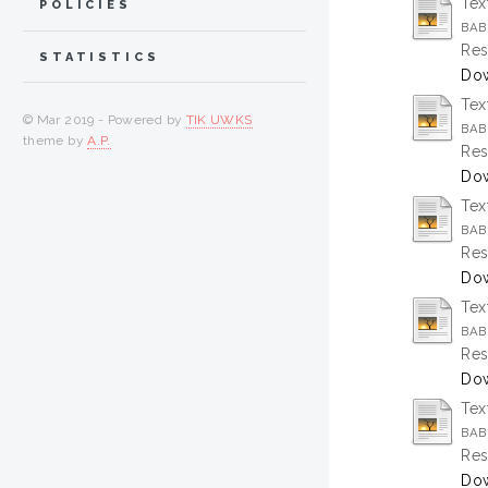
Tex
POLICIES
BAB 
Res
STATISTICS
Dow
Tex
© Mar 2019 - Powered by
TIK UWKS
BAB
theme by
A.P.
Res
Dow
Tex
BAB 
Res
Dow
Tex
BAB
Res
Dow
Tex
BAB
Res
Dow