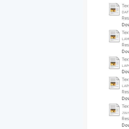
Tex
DAF
Res
Dow
Tex
LAM
Res
Dow
Tex
LAP
Dow
Tex
LAP
Res
Dow
Tex
Jour
Res
Dow