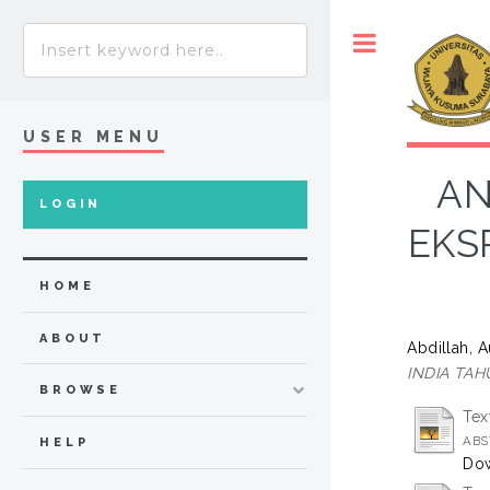
Toggle
USER MENU
AN
LOGIN
EKS
HOME
ABOUT
Abdillah, A
INDIA TAH
BROWSE
Tex
ABS
HELP
Dow