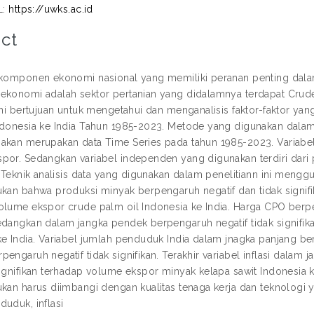
L:
https://uwks.ac.id
ct
u komponen ekonomi nasional yang memiliki peranan penting da
ekonomi adalah sektor pertanian yang didalamnya terdapat Crude
 ini bertujuan untuk mengetahui dan menganalisis faktor-fakto
donesia ke India Tahun 1985-2023. Metode yang digunakan dalam pen
akan merupakan data Time Series pada tahun 1985-2023. Variabel
por. Sedangkan variabel independen yang digunakan terdiri dari 
i. Teknik analisis data yang digunakan dalam penelitiann ini meng
ukan bahwa produksi minyak berpengaruh negatif dan tidak signi
olume ekspor crude palm oil Indonesia ke India. Harga CPO berpen
edangkan dalam jangka pendek berpengaruh negatif tidak signifi
ke India. Variabel jumlah penduduk India dalam jnagka panjang be
pengaruh negatif tidak signifikan. Terakhir variabel inflasi dala
signifikan terhadap volume ekspor minyak kelapa sawit Indonesia k
ukan harus diimbangi dengan kualitas tenaga kerja dan teknologi y
duduk, inflasi