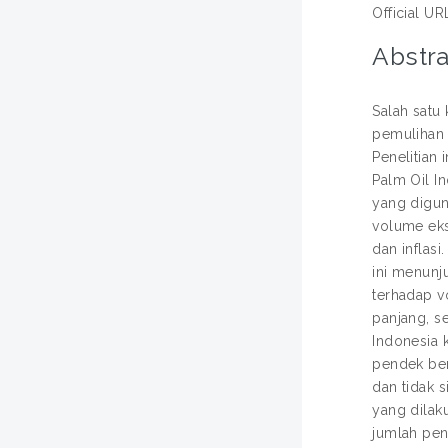
Official UR
Abstra
Salah sat
pemulihan 
Penelitian
Palm Oil In
yang digun
volume eks
dan inflas
ini menunj
terhadap v
panjang, s
Indonesia 
pendek ber
dan tidak 
yang dilak
jumlah pen