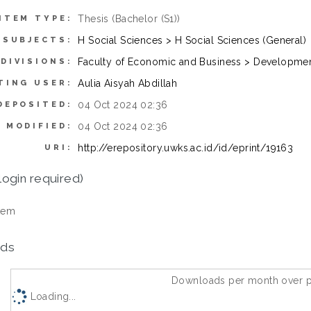
Thesis (Bachelor (S1))
ITEM TYPE:
H Social Sciences > H Social Sciences (General)
SUBJECTS:
Faculty of Economic and Business > Developme
DIVISIONS:
Aulia Aisyah Abdillah
TING USER:
04 Oct 2024 02:36
DEPOSITED:
04 Oct 2024 02:36
 MODIFIED:
http://erepository.uwks.ac.id/id/eprint/19163
URI:
login required)
tem
ds
Downloads per month over p
Loading...