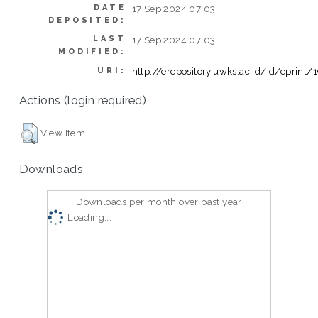
DATE
17 Sep 2024 07:03
DEPOSITED:
LAST
17 Sep 2024 07:03
MODIFIED:
http://erepository.uwks.ac.id/id/eprint
URI:
Actions (login required)
View Item
Downloads
Downloads per month over past year
Loading...