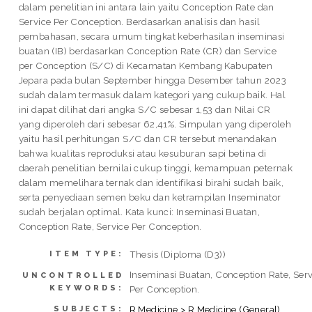
dalam penelitian ini antara lain yaitu Conception Rate dan
Service Per Conception. Berdasarkan analisis dan hasil
pembahasan, secara umum tingkat keberhasilan inseminasi
buatan (IB) berdasarkan Conception Rate (CR) dan Service
per Conception (S/C) di Kecamatan Kembang Kabupaten
Jepara pada bulan September hingga Desember tahun 2023
sudah dalam termasuk dalam kategori yang cukup baik. Hal
ini dapat dilihat dari angka S/C sebesar 1,53 dan Nilai CR
yang diperoleh dari sebesar 62,41%. Simpulan yang diperoleh
yaitu hasil perhitungan S/C dan CR tersebut menandakan
bahwa kualitas reproduksi atau kesuburan sapi betina di
daerah penelitian bernilai cukup tinggi, kemampuan peternak
dalam memelihara ternak dan identifikasi birahi sudah baik,
serta penyediaan semen beku dan ketrampilan Inseminator
sudah berjalan optimal. Kata kunci: Inseminasi Buatan,
Conception Rate, Service Per Conception.
Thesis (Diploma (D3))
ITEM TYPE:
Inseminasi Buatan, Conception Rate, Ser
UNCONTROLLED
KEYWORDS:
Per Conception.
R Medicine > R Medicine (General)
SUBJECTS: