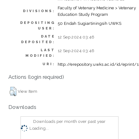
Faculty of Vetenary Medicine > Vetenary
DIVISIONS:
Education Study Program
DEPOSITING
50 Endah Sugiartiningsih UWKS
USER:
DATE
12 Sep 2024 03:46
DEPOSITED:
LAST
12 Sep 2024 03:46
MODIFIED:
http://erepository.uwks.ac.id/id/eprint/
URI:
Actions (login required)
View Item
Downloads
Downloads per month over past year
Loading...