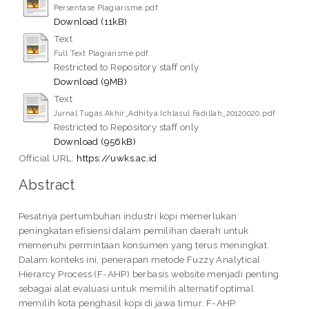
Persentase Plagiarisme.pdf
Download (11kB)
Text
Full Text Plagiarisme.pdf
Restricted to Repository staff only
Download (9MB)
Text
Jurnal Tugas Akhir_Adhitya Ichlasul Fadillah_20120020.pdf
Restricted to Repository staff only
Download (956kB)
Official URL:
https://uwks.ac.id
Abstract
Pesatnya pertumbuhan industri kopi memerlukan
peningkatan efisiensi dalam pemilihan daerah untuk
memenuhi permintaan konsumen yang terus meningkat.
Dalam konteks ini, penerapan metode Fuzzy Analytical
Hierarcy Process (F-AHP) berbasis website menjadi penting
sebagai alat evaluasi untuk memilih alternatif optimal
memilih kota penghasil kopi di jawa timur. F-AHP