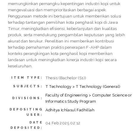
memungkinkan pemangku kepentingan industri kopi untuk
mengevaluasi dan memprioritaskan berbagai aspek.
Penggunaan metode ini bertujuan untuk memberikan solusi
terhadap tantangan pemilihan kota penghasil kopi di Jawa
Timur, meningkatkan efisiensi, keberlanjutan dan kualitas
produk, serta mendukung pengambilan keputusan yang lebih
akurat dan terukur. Penelitian ini memberikan kontribusi
terhadap pemahaman praktis penerapan F-AHP dalam
konteks perangkingan kota penghasil kopi memberikan
landasan untuk meningkatkan kinerja industri kopi secara
keseluruhan.
Thesis (Bachelor (S1))
ITEM TYPE:
T Technology > T Technology (General)
SUBJECTS:
Faculty of Engineering > Computer Science or
DIVISIONS:
Informatics Study Program
DEPOSITING
Adhitya Ichlasul Fadhillah
USER:
DATE
04 Feb 2025 02:12
DEPOSITED: