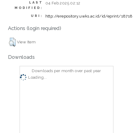
LAST
04 Feb 2025 02:12
MODIFIED:
http://erepository.uwks.ac.id/id/eprint/18718
URI:
Actions (login required)
View Item
Downloads
Downloads per month over past year
Loading...