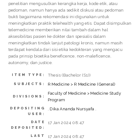
penelitian mengusulkan kerangka kerja, kode etik, atau
pedoman, namun hanya ada sedikit diskusi atau pedoman
bukti bagaimana rekomendasi ini digunakan untuk
meningkatkan praktik telehealth yang etis. Dapat disimpulkan
telemedicine memberikan nilai tambah dalam hal
aksesibilitas pasien ke dokter dan spesialis dalam
meningkatkan tindak lanjut patologi kronis, namun masih
terdapat kendala dari sisi etika kedokteran yang mengacu
pada prinsip bioetika beneficence, non‐maleficence,
autonomy, dan justice.
Thesis (Bachelor (S1))
ITEM TYPE:
R Medicine > R Medicine (General)
SUBJECTS:
Faculty of Medicine > Medicine Study
DIVISIONS:
Program
DEPOSITING
. Dika Ananda Nursyafa .
USER:
DATE
17 Jan 2024 08:47
DEPOSITED:
LAST
17 Jan 2024 08:47