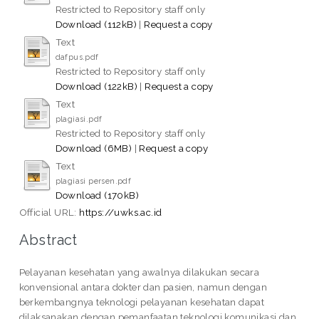
Restricted to Repository staff only
Download (112kB)
|
Request a copy
Text
dafpus.pdf
Restricted to Repository staff only
Download (122kB)
|
Request a copy
Text
plagiasi.pdf
Restricted to Repository staff only
Download (6MB)
|
Request a copy
Text
plagiasi persen.pdf
Download (170kB)
Official URL:
https://uwks.ac.id
Abstract
Pelayanan kesehatan yang awalnya dilakukan secara
konvensional antara dokter dan pasien, namun dengan
berkembangnya teknologi pelayanan kesehatan dapat
dilaksanakan dengan pemanfaatan teknologi komunikasi dan