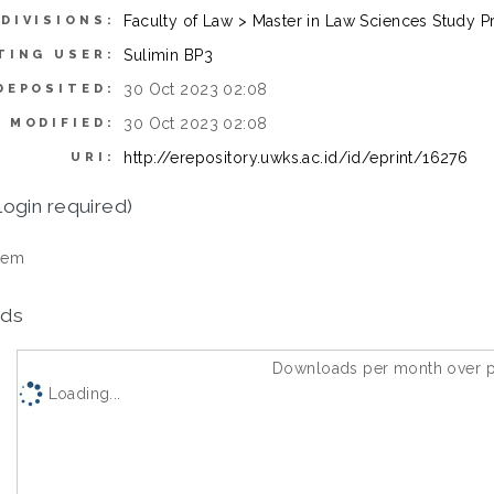
Faculty of Law > Master in Law Sciences Study 
DIVISIONS:
Sulimin BP3
TING USER:
30 Oct 2023 02:08
DEPOSITED:
30 Oct 2023 02:08
 MODIFIED:
http://erepository.uwks.ac.id/id/eprint/16276
URI:
login required)
tem
ds
Downloads per month over p
Loading...