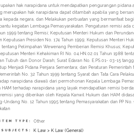
upakan hak narapidana untuk mendapatkan pengurangan pidana a
g merupakan hak narapidana dapat ditambah apabila yang bersang
sa kepada negara, dan Melakukan perbuatan yang bermanfaat bagi
ntu kegiatan Lembaga Pemasyarakatan. Pengaturan remisi ada d
hun 1999 tentang Remisi; Keputusan Menteri Hukum dan Perundan
n Keputusan Presiden No. 174 Tahun 1999; Keputusan Menteri H
 tentang Pelimpahan Wewenang Pemberian Remisi Khusus; Keput
Keputusan Menteri Kehakiman RI No. 04.HN.02.01 Tahun 1988 ten
n Tubuh dan Donor Darah; Surat Edaran No. E.PS.01- 03-15 tangg
up Menjadi Pidana Penjara Sementara; dan Peraturan Pemerintah 
Pemerintah No. 32 Tahun 1999 tentang Syarat dan Tata Cara Pela
hadap narapidana diawali dari permohonan Kepala Lembaga Pema
HAM terhadap narapidana yang layak mendapatkan remisi berdas
remisi yang diberikan oleh Kepala Kanwil Hukum dan HAM didas
-Undang No. 12 Tahun 1995 tentang Pemasyarakatan dan PP No. 99
katan
Other
ITEM TYPE:
K Law > K Law (General)
SUBJECTS: