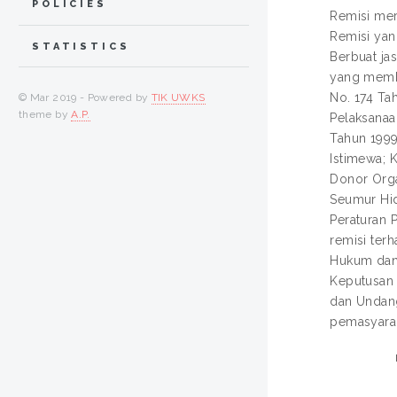
POLICIES
Remisi mer
Remisi yan
STATISTICS
Berbuat ja
yang memba
No. 174 Ta
© Mar 2019 - Powered by
TIK UWKS
theme by
A.P.
Pelaksanaa
Tahun 1999
Istimewa; 
Donor Orga
Seumur Hid
Peraturan 
remisi ter
Hukum dan 
Keputusan 
dan Undang
pemasyara