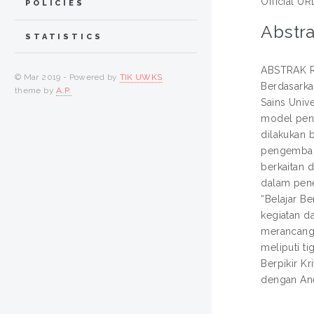
Official UR
POLICIES
Abstra
STATISTICS
ABSTRAK Ro
© Mar 2019 - Powered by
TIK UWKS
Berdasarka
theme by
A.P.
Sains Univ
model peng
dilakukan 
pengembang
berkaitan 
dalam pene
“Belajar Be
kegiatan d
merancang 
meliputi ti
Berpikir Kr
dengan Anek