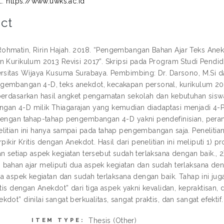
L:
https://www.uwks.ac.id
ct
hmatin, Ririn Hajah. 2018. “Pengembangan Bahan Ajar Teks Anek
n Kurikulum 2013 Revisi 2017”. Skripsi pada Program Studi Pendid
ersitas Wijaya Kusuma Surabaya. Pembimbing: Dr. Darsono, M.Si dan
embangan 4-D, teks anekdot, kecakapan personal, kurikulum 201
berdasarkan hasil angket pengamatan sekolah dan kebutuhan si
an 4-D milik Thiagarajan yang kemudian diadaptasi menjadi 4-P
dengan tahap-tahap pengembangan 4-D yakni pendefinisian, per
litian ini hanya sampai pada tahap pengembangan saja. Penelitia
rpikir Kritis dengan Anekdot. Hasil dari penelitian ini meliputi 1)
an setiap aspek kegiatan tersebut sudah terlaksana dengan baik.,
bahan ajar meliputi dua aspek kegiatan dan sudah terlaksana de
ga aspek kegiatan dan sudah terlaksana dengan baik. Tahap ini juga
itis dengan Anekdot” dari tiga aspek yakni kevalidan, kepraktisan, da
dot” dinilai sangat berkualitas, sangat praktis, dan sangat efektif.
Thesis (Other)
ITEM TYPE: