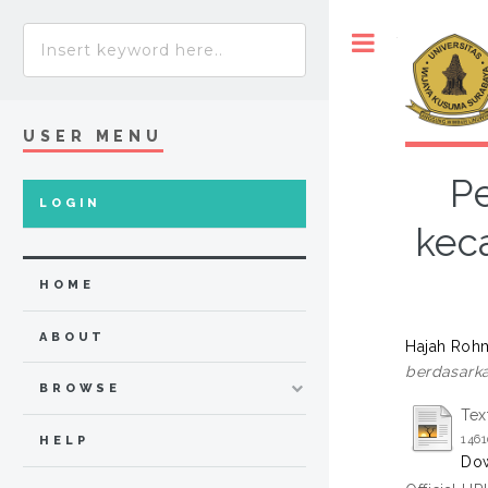
Toggle
USER MENU
P
LOGIN
kec
HOME
ABOUT
Hajah Rohma
berdasarka
BROWSE
Tex
1461
HELP
Dow