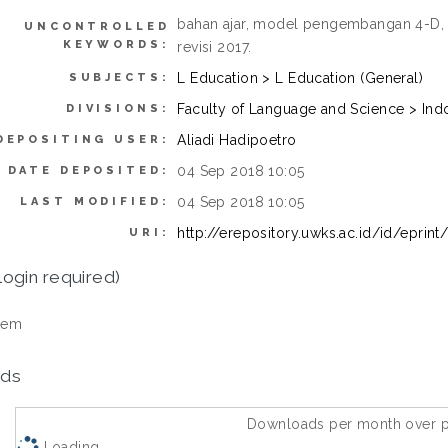
bahan ajar, model pengembangan 4-D, t
UNCONTROLLED
KEYWORDS:
revisi 2017.
L Education > L Education (General)
SUBJECTS:
Faculty of Language and Science > In
DIVISIONS:
Aliadi Hadipoetro
DEPOSITING USER:
04 Sep 2018 10:05
DATE DEPOSITED:
04 Sep 2018 10:05
LAST MODIFIED:
http://erepository.uwks.ac.id/id/eprint
URI:
login required)
tem
ds
Downloads per month over p
Loading...