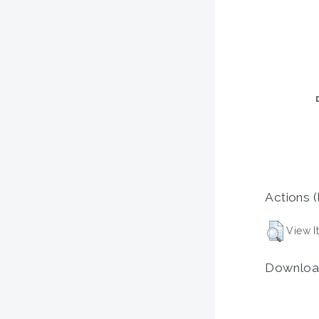
Actions (
View I
Downloa