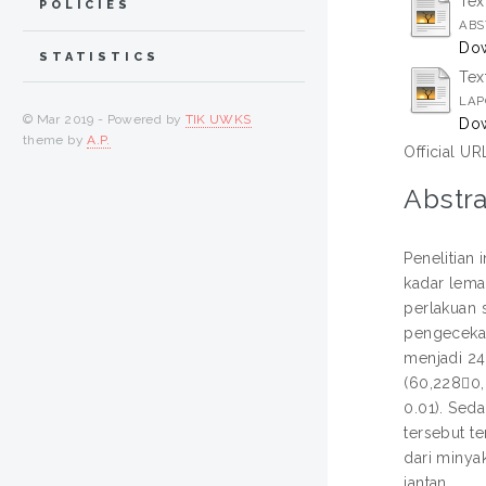
Tex
POLICIES
ABS
Dow
STATISTICS
Tex
LAP
© Mar 2019 - Powered by
TIK UWKS
Dow
theme by
A.P.
Official UR
Abstra
Penelitian
kadar lema
perlakuan 
pengecekan
menjadi 24
(60,2280,
0.01). Sed
tersebut t
dari minya
jantan.