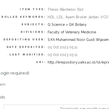
Thesis (Bachelor (S1))
ITEM TYPE:
HDL, LDL, Ayam Broiler Jantan, VCO
TROLLED KEYWORDS:
Q Science > QK Botany
SUBJECTS:
Faculty of Vetenary Medicine
DIVISIONS:
S.Kh Muhammad Noor Gusti Wijasen
DEPOSITING USER:
05 Oct 2023 05:11
DATE DEPOSITED:
05 Oct 2023 05:11
LAST MODIFIED:
http://erepository.uwks.ac.id/id/epr
URI:
login required)
tem
ds
Downloads per month over p