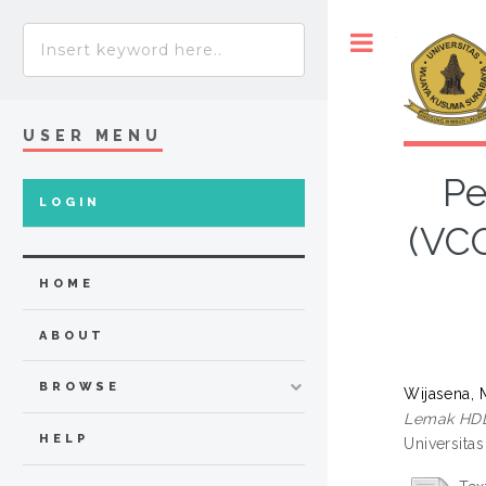
Toggle
USER MENU
Pe
LOGIN
(VC
HOME
ABOUT
BROWSE
Wijasena,
Lemak HDL 
HELP
Universita