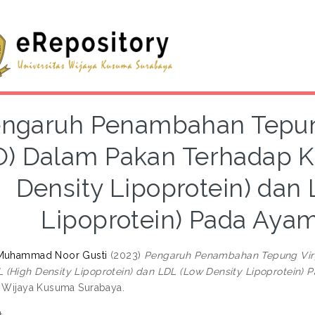
ngaruh Penambahan Tepung
O) Dalam Pakan Terhadap 
Density Lipoprotein) dan
Lipoprotein) Pada Ayam
 Muhammad Noor Gusti
(2023)
Pengaruh Penambahan Tepung Virg
(High Density Lipoprotein) dan LDL (Low Density Lipoprotein) P
s Wijaya Kusuma Surabaya.