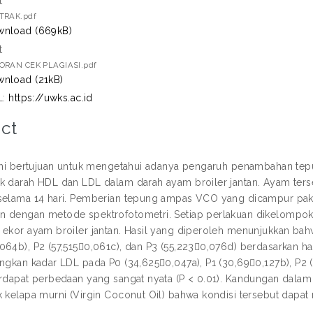
t
TRAK.pdf
nload (669kB)
t
ORAN CEK PLAGIASI.pdf
nload (21kB)
L:
https://uwks.ac.id
ct
 ini bertujuan untuk mengetahui adanya pengaruh penambahan t
k darah HDL dan LDL dalam darah ayam broiler jantan. Ayam terseb
selama 14 hari. Pemberian tepung ampas VCO yang dicampur pak
 dengan metode spektrofotometri. Setiap perlakuan dikelompo
 ekor ayam broiler jantan. Hasil yang diperoleh menunjukkan bah
064b), P2 (57,5150,061c), dan P3 (55,2230,076d) berdasarkan has
angkan kadar LDL pada P0 (34,6250,047a), P1 (30,690,127b), P2 (
erdapat perbedaan yang sangat nyata (P < 0.01). Kandungan dala
k kelapa murni (Virgin Coconut Oil) bahwa kondisi tersebut dap