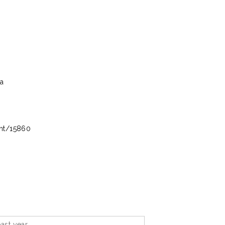
a
int/15860
ast year