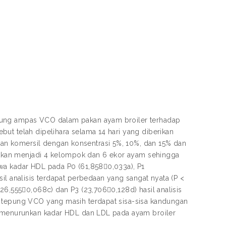
epung ampas VCO dalam pakan ayam broiler terhadap
ut telah dipelihara selama 14 hari yang diberikan
an komersil dengan konsentrasi 5%, 10%, dan 15% dan
kkan menjadi 4 kelompok dan 6 ekor ayam sehingga
wa kadar HDL pada P0 (61,8580,033a), P1
il analisis terdapat perbedaan yang sangat nyata (P <
26,5550,068c) dan P3 (23,7060,128d) hasil analisis
m tepung VCO yang masih terdapat sisa-sisa kandungan
at menurunkan kadar HDL dan LDL pada ayam broiler