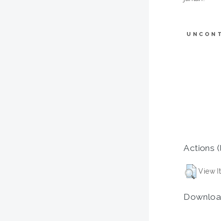
UNCON
Actions (
View I
Downloa