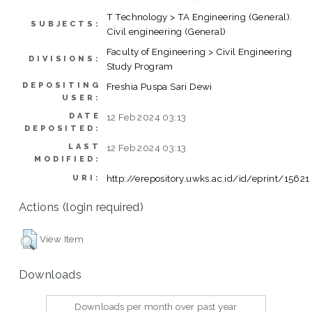
T Technology > TA Engineering (General).
SUBJECTS:
Civil engineering (General)
Faculty of Engineering > Civil Engineering
DIVISIONS:
Study Program
DEPOSITING
Freshia Puspa Sari Dewi
USER:
DATE
12 Feb 2024 03:13
DEPOSITED:
LAST
12 Feb 2024 03:13
MODIFIED:
http://erepository.uwks.ac.id/id/eprint/15621
URI:
Actions (login required)
View Item
Downloads
Downloads per month over past year