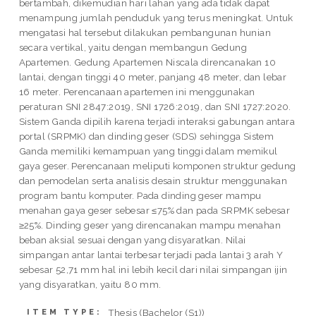
bertambah, dikemudian hari lahan yang ada tidak dapat
menampung jumlah penduduk yang terus meningkat. Untuk
mengatasi hal tersebut dilakukan pembangunan hunian
secara vertikal, yaitu dengan membangun Gedung
Apartemen. Gedung Apartemen Niscala direncanakan 10
lantai, dengan tinggi 40 meter, panjang 48 meter, dan lebar
16 meter. Perencanaan apartemen ini menggunakan
peraturan SNI 2847:2019, SNI 1726:2019, dan SNI 1727:2020.
Sistem Ganda dipilih karena terjadi interaksi gabungan antara
portal (SRPMK) dan dinding geser (SDS) sehingga Sistem
Ganda memiliki kemampuan yang tinggi dalam memikul
gaya geser. Perencanaan meliputi komponen struktur gedung
dan pemodelan serta analisis desain struktur menggunakan
program bantu komputer. Pada dinding geser mampu
menahan gaya geser sebesar ≤75% dan pada SRPMK sebesar
≥25%. Dinding geser yang direncanakan mampu menahan
beban aksial sesuai dengan yang disyaratkan. Nilai
simpangan antar lantai terbesar terjadi pada lantai 3 arah Y
sebesar 52,71 mm hal ini lebih kecil dari nilai simpangan ijin
yang disyaratkan, yaitu 80 mm.
Thesis (Bachelor (S1))
ITEM TYPE: