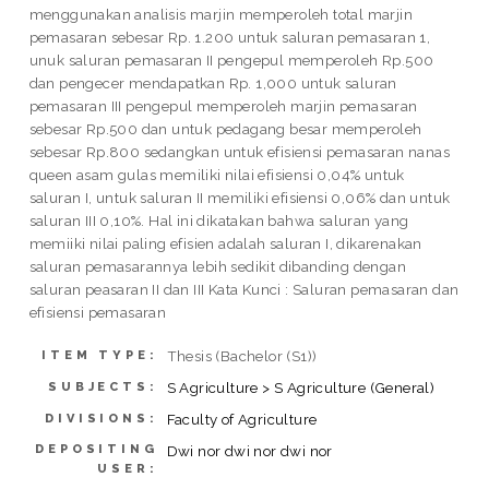
menggunakan analisis marjin memperoleh total marjin
pemasaran sebesar Rp. 1.200 untuk saluran pemasaran 1,
unuk saluran pemasaran II pengepul memperoleh Rp.500
dan pengecer mendapatkan Rp. 1,000 untuk saluran
pemasaran III pengepul memperoleh marjin pemasaran
sebesar Rp.500 dan untuk pedagang besar memperoleh
sebesar Rp.800 sedangkan untuk efisiensi pemasaran nanas
queen asam gulas memiliki nilai efisiensi 0,04% untuk
saluran I, untuk saluran II memiliki efisiensi 0,06% dan untuk
saluran III 0,10%. Hal ini dikatakan bahwa saluran yang
memiiki nilai paling efisien adalah saluran I, dikarenakan
saluran pemasarannya lebih sedikit dibanding dengan
saluran peasaran II dan III Kata Kunci : Saluran pemasaran dan
efisiensi pemasaran
Thesis (Bachelor (S1))
ITEM TYPE:
S Agriculture > S Agriculture (General)
SUBJECTS:
Faculty of Agriculture
DIVISIONS:
DEPOSITING
Dwi nor dwi nor dwi nor
USER: