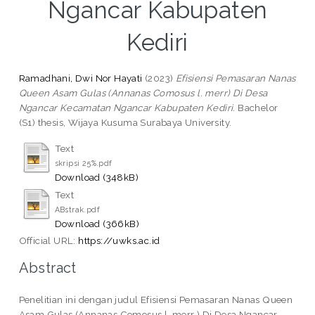
Ngancar Kabupaten
Kediri
Ramadhani, Dwi Nor Hayati
(2023)
Efisiensi Pemasaran Nanas
Queen Asam Gulas (Annanas Comosus l. merr) Di Desa
Ngancar Kecamatan Ngancar Kabupaten Kediri.
Bachelor
(S1) thesis, Wijaya Kusuma Surabaya University.
Text
skripsi 25%.pdf
Download (348kB)
Text
ABstrak.pdf
Download (366kB)
Official URL:
https://uwks.ac.id
Abstract
Penelitian ini dengan judul Efisiensi Pemasaran Nanas Queen
Asam Gulas (Annanas Comosus l. merr ) Di Desa Ngancar