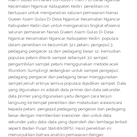
Kecamatan Ngancar Kabupaten Kediri. penelitian ini
bertujuan untuk menganalisis saluran pemasaran Nanas
Queen Asam Gulas Di Desa Ngancar Kecamatan Ngancar
Kabupaten Kediri dan untuk menganalisis tingkat efisiensi
saluran pemasaran Nanas Queen Asam Gulas Di Desa
Ngancar Kecamatan Ngancar Kabupaten Kediri. populasi
dalam penelitian ini berjumlah 321 petani, pengepul 3,
pedagang pengecer 14 dan pedagang besar 12, kemudian
populasi petani ditarik sampel sebanyak 30 sampel,
pengambilan sampel petani menggunakan metode acak
(Rundom Sumpling) sedangkan untuk sampel pengepul,
pedagang pengecer dan pedagang besar menggunakan
sampel jenuh artinya semua populasi dijadikan sampel. Data
yang digunakan ini adalah data primer dan data sekunder,
data primer yang digunakan yaitu dengan cara terjun
langsung ke tempat penelitian dan melakukan wawancara
kepada petani, pengepul,pedagang pengecer dan pedagang
besar dengan memberikan koesioner. dan untuk data
sekunder yaitu data-data yang diperoleh dari lembaga terkait
seperti Badan Pusat Statistik(BPS). Hasil penelitian ini
menunjukkan bahwa analisis pemasaran dengan