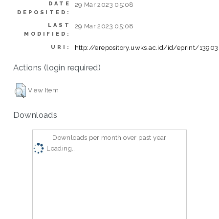
DATE
29 Mar 2023 05:08
DEPOSITED:
LAST
29 Mar 2023 05:08
MODIFIED:
http://erepository.uwks.ac.id/id/eprint/13903
URI:
Actions (login required)
View Item
Downloads
Downloads per month over past year
Loading...