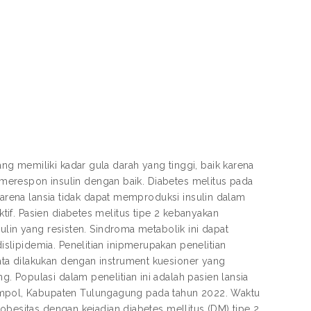
g memiliki kadar gula darah yang tinggi, baik karena
k merespon insulin dengan baik. Diabetes melitus pada
 karena lansia tidak dapat memproduksi insulin dalam
if. Pasien diabetes melitus tipe 2 kebanyakan
ulin yang resisten. Sindroma metabolik ini dapat
lipidemia. Penelitian inipmerupakan penelitian
ta dilakukan dengan instrument kuesioner yang
 Populasi dalam penelitian ini adalah pasien lansia
pol, Kabupaten Tulungagung pada tahun 2022. Waktu
obesitas dengan kejadian diabetes mellitus (DM) tipe 2