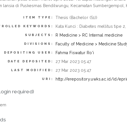
en lansia di Puskesmas Bendilwungu, Kecamatan Sumbergempol,
Thesis (Bachelor (S1))
ITEM TYPE:
Kata Kunci : Diabetes mellitus tipe 2,
TROLLED KEYWORDS:
R Medicine > RC Internal medicine
SUBJECTS:
Faculty of Medicine > Medicine Stu
DIVISIONS:
Fahma Fiswatur Ro'i
DEPOSITING USER:
27 Mar 2023 05:47
DATE DEPOSITED:
27 Mar 2023 05:47
LAST MODIFIED:
http://erepository.uwks.ac.id/id/epr
URI:
login required)
tem
ds