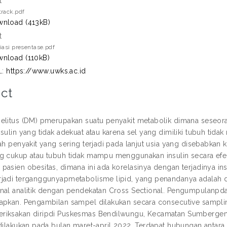
t
rack.pdf
nload (413kB)
t
iasi presentase.pdf
nload (110kB)
L:
https://www.uwks.ac.id
ct
elitus (DM) pmerupakan suatu penyakit metabolik dimana seseoran
nsulin yang tidak adekuat atau karena sel yang dimiliki tubuh tida
lah penyakit yang sering terjadi pada lanjut usia yang disebabkan
g cukup atau tubuh tidak mampu menggunakan insulin secara efekt
pasien obesitas, dimana ini ada korelasinya dengan terjadinya ins
jadi terganggunyapmetabolisme lipid, yang penandanya adalah dis
nal analitik dengan pendekatan Cross Sectional. Pengumpulanpda
apkan. Pengambilan sampel dilakukan secara consecutive sampling.
riksakan diripdi Puskesmas Bendilwungu, Kecamatan Sumbergem
 dilakukan pada bulan maret-april 2022. Terdapat hubungan antara 