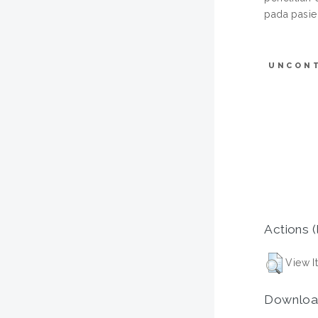
pada pasi
UNCON
Actions (
View I
Downloa