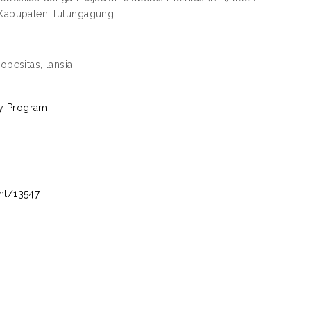
 Kabupaten Tulungagung.
 obesitas, lansia
dy Program
int/13547