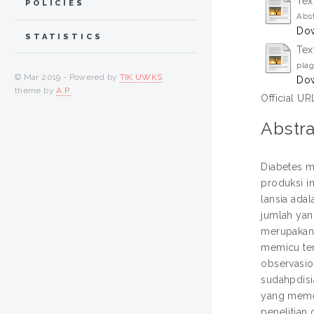
Tex
POLICIES
Abst
Dow
STATISTICS
Tex
plag
© Mar 2019 - Powered by
TIK UWKS
Dow
theme by
A.P.
Official UR
Abstra
Diabetes m
produksi i
lansia ada
jumlah yan
merupakan 
memicu ter
observasio
sudahpdisi
yang meme
penelitian