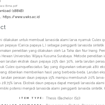
t
iasi Bima.pdf
nload (188kB)
L:
https://www.uwks.ac.id
ct
 ini dilakukan untuk membuat larvasida alami larva nyamuk Culex
n pepaya (Carica papaya L.) sebagai pengganti larvasida sintetik a
akan penelitian yang dilakukan oleh La Taha dan Nur Inang. Penel
 Hewan Universitas Wijaya Kusuma Surabaya. Metode penelitian 
n larutan ekstrak daun pepaya 25% dan 30%, serta larutan peras
uk Culex quinquefasciatus Say yang digunakan sebanyak 480 ekor l
 yang diberikan memberikan hasil yang berbeda-beda. Larutan
a, larutan perasan daun pepaya 15% mampu membunuh 20% larva
8.75% larva. Ekstrak daun pepaya dapat menjadi larvasida alami 
liki potensi menjadi larvasida alami pengganti larvaida sintetik. 
Thesis (Bachelor (S1))
ITEM TYPE: