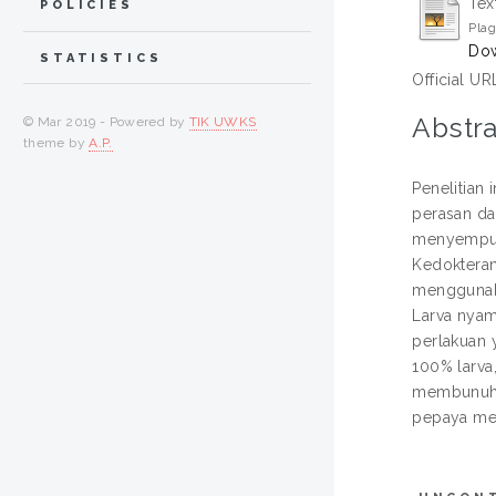
Tex
POLICIES
Plag
Dow
STATISTICS
Official UR
Abstra
© Mar 2019 - Powered by
TIK UWKS
theme by
A.P.
Penelitian
perasan dau
menyempurn
Kedokteran
menggunaka
Larva nyam
perlakuan
100% larv
membunuh 2
pepaya memi