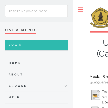
Toggle
USER MENU
U
LOGIN
(C
HOME
ABOUT
Moekti, Bim
quinquefas
BROWSE
Tex
SKRI
HELP
Dow