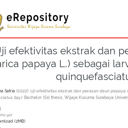
ji efektivitas ekstrak dan
arica papaya L.) sebagai la
quinquefasciat
a Satria
(2022)
Uji efektivitas ekstrak dan perasan daun pepaya 
ciatus Say).
Bachelor (S1) thesis, Wijaya Kusuma Surabaya Univers
t
PSI.pdf
nload (2MB)