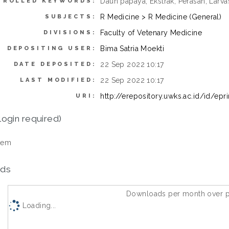
Daun papaya, Ekstrak, Perasan, Larva
TROLLED KEYWORDS:
R Medicine > R Medicine (General)
SUBJECTS:
Faculty of Vetenary Medicine
DIVISIONS:
Bima Satria Moekti
DEPOSITING USER:
22 Sep 2022 10:17
DATE DEPOSITED:
22 Sep 2022 10:17
LAST MODIFIED:
http://erepository.uwks.ac.id/id/epr
URI:
login required)
tem
ds
Downloads per month over p
Loading...