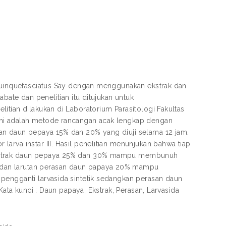
 quinquefasciatus Say dengan menggunakan ekstrak dan
bate dan penelitian itu ditujukan untuk
itian dilakukan di Laboratorium Parasitologi Fakultas
ini adalah metode rancangan acak lengkap dengan
an daun pepaya 15% dan 20% yang diuji selama 12 jam.
arva instar III. Hasil penelitian menunjukan bahwa tiap
 ekstrak daun pepaya 25% dan 30% mampu membunuh
 dan larutan perasan daun papaya 20% mampu
pengganti larvasida sintetik sedangkan perasan daun
Kata kunci : Daun papaya, Ekstrak, Perasan, Larvasida