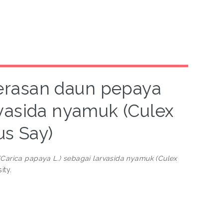
 perasan daun pepaya
rvasida nyamuk (Culex
us Say)
(Carica papaya L.) sebagai larvasida nyamuk (Culex
ity.