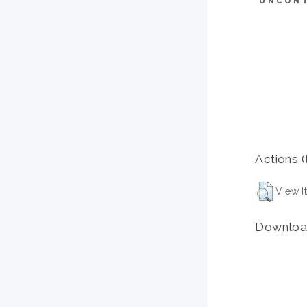
UNCON
Actions (
View I
Downloa