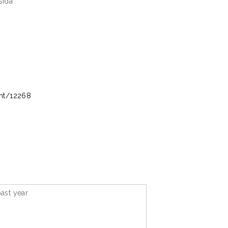
sida
int/12268
ast year