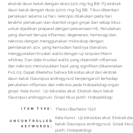
ekstrak daun katuk dengan dosis 500 mg/kg BB, P3 ekstrak
daun katuk dengan dosis 5000 mg/kg BB. Tikus diberikan
perlakuan selama 14 hari, nekropsi dilakukan pada hari
terakhir perlakuan dan diambil organ ginjal dari setiap tikus
untuk dijadikan preparat dengan pewarnaan HE. Perubahan
yang diamati berupa inflamasi, degenerasi, hemoragi dan
nekrosis dengan menggunakan mikroskop dengan
pembesaran 40x, yang kemudian hasilnya dianalisis
menggunakan Kruskal wallis dengan uji lanjutan Mann
whitney. Dari data Kruskal wallis yang diperoleh inflamasi
dan nekrosis menunjukkan hasil yang signifikan dikarenakan
P<0,05. Dapat diketahui bahwa toksisitas akut dari ekstrak
daun katuk (Sauropus androgynus) berpengaruh terhadap
perubahan inflamasi dan nekrosis pada histopatologi organ
ginjal. Kata Kunci : Uji toksisitas akut, Ekstrak daun katuk
(Sauropus androgynus), Ginjal tikus putih, Histopatologi
Thesis (Bachelor (S1))
ITEM TYPE:
Kata Kunci : Uji toksisitas akut, Ekstrak d
UNCONTROLLED
katuk (Sauropus androgynus), Ginjal tiku
KEYWORDS:
putih, Histopatologi