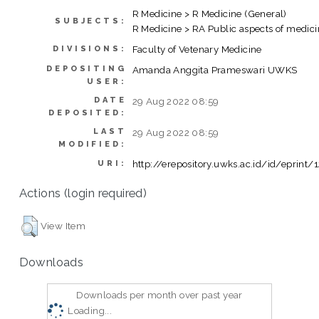
R Medicine > R Medicine (General)
SUBJECTS:
R Medicine > RA Public aspects of medic
Faculty of Vetenary Medicine
DIVISIONS:
DEPOSITING
Amanda Anggita Prameswari UWKS
USER:
DATE
29 Aug 2022 08:59
DEPOSITED:
LAST
29 Aug 2022 08:59
MODIFIED:
http://erepository.uwks.ac.id/id/eprint/
URI:
Actions (login required)
View Item
Downloads
Downloads per month over past year
Loading...