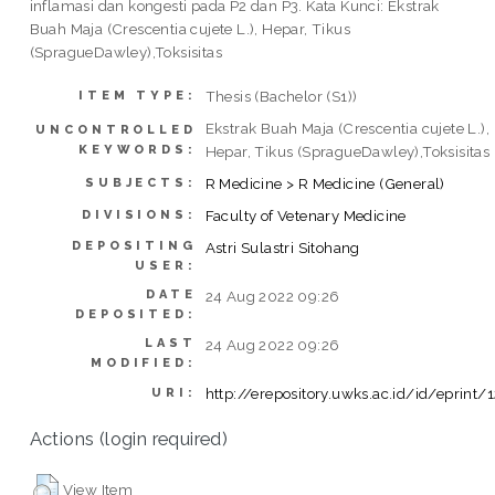
inflamasi dan kongesti pada P2 dan P3. Kata Kunci: Ekstrak
Buah Maja (Crescentia cujete L.), Hepar, Tikus
(SpragueDawley),Toksisitas
Thesis (Bachelor (S1))
ITEM TYPE:
Ekstrak Buah Maja (Crescentia cujete L.),
UNCONTROLLED
KEYWORDS:
Hepar, Tikus (SpragueDawley),Toksisitas
R Medicine > R Medicine (General)
SUBJECTS:
Faculty of Vetenary Medicine
DIVISIONS:
DEPOSITING
Astri Sulastri Sitohang
USER:
DATE
24 Aug 2022 09:26
DEPOSITED:
LAST
24 Aug 2022 09:26
MODIFIED:
http://erepository.uwks.ac.id/id/eprint/
URI:
Actions (login required)
View Item