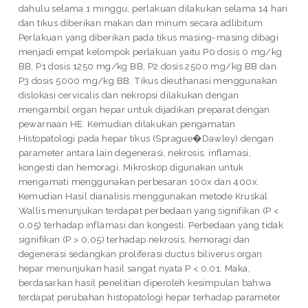
dahulu selama 1 minggu, perlakuan dilakukan selama 14 hari
dan tikus diberikan makan dan minum secara adlibitum.
Perlakuan yang diberikan pada tikus masing-masing dibagi
menjadi empat kelompok perlakuan yaitu P0 dosis 0 mg/kg
BB, P1 dosis 1250 mg/kg BB, P2 dosis 2500 mg/kg BB dan
P3 dosis 5000 mg/kg BB. Tikus dieuthanasi menggunakan
dislokasi cervicalis dan nekropsi dilakukan dengan
mengambil organ hepar untuk dijadikan preparat dengan
pewarnaan HE. Kemudian dilakukan pengamatan
Histopatologi pada hepar tikus (Sprague�Dawley) dengan
parameter antara lain degenerasi, nekrosis, inflamasi,
kongesti dan hemoragi. Mikroskop digunakan untuk
mengamati menggunakan perbesaran 100x dan 400x.
Kemudian Hasil dianalisis menggunakan metode Kruskal
Wallis menunjukan terdapat perbedaan yang signifikan (P <
0,05) terhadap inflamasi dan kongesti. Perbedaan yang tidak
signifikan (P > 0,05) terhadap nekrosis, hemoragi dan
degenerasi sedangkan proliferasi ductus biliverus organ
hepar menunjukan hasil sangat nyata P < 0,01. Maka,
berdasarkan hasil penelitian diperoleh kesimpulan bahwa
terdapat perubahan histopatologi hepar terhadap parameter