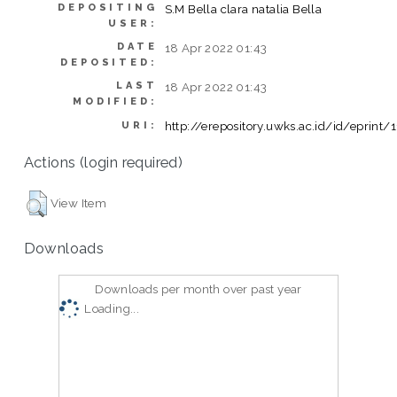
DEPOSITING
S.M Bella clara natalia Bella
USER:
DATE
18 Apr 2022 01:43
DEPOSITED:
LAST
18 Apr 2022 01:43
MODIFIED:
http://erepository.uwks.ac.id/id/eprint/
URI:
Actions (login required)
View Item
Downloads
Downloads per month over past year
Loading...