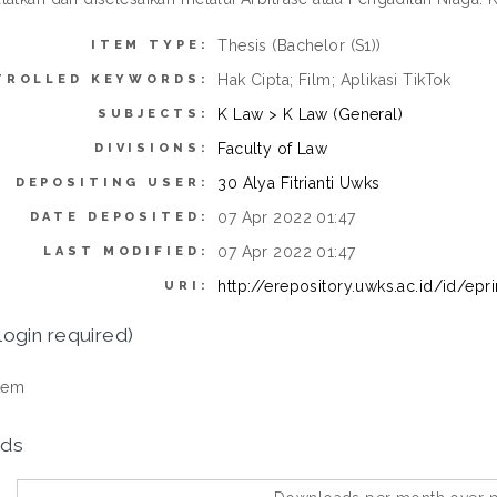
Thesis (Bachelor (S1))
ITEM TYPE:
Hak Cipta; Film; Aplikasi TikTok
TROLLED KEYWORDS:
K Law > K Law (General)
SUBJECTS:
Faculty of Law
DIVISIONS:
30 Alya Fitrianti Uwks
DEPOSITING USER:
07 Apr 2022 01:47
DATE DEPOSITED:
07 Apr 2022 01:47
LAST MODIFIED:
http://erepository.uwks.ac.id/id/epr
URI:
login required)
tem
ds