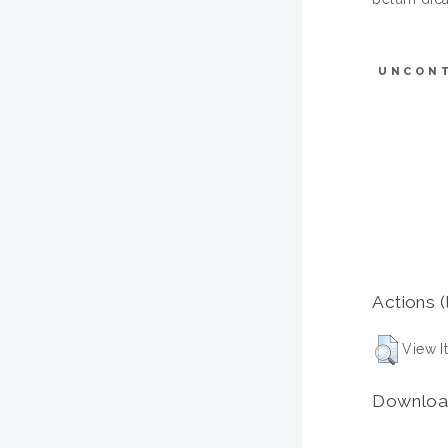
UNCON
Actions (
View I
Downloa