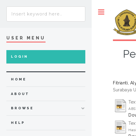
Toggle
USER MENU
Pe
LOGIN
HOME
Fitrianti, Al
Surabaya Un
ABOUT
Tex
BROWSE
ABS
Dow
HELP
Tex
Hasi