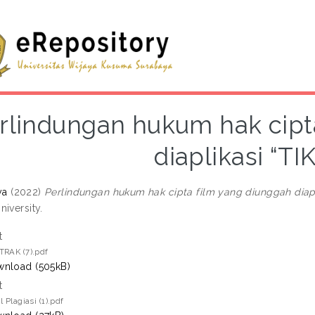
rlindungan hukum hak cipt
diaplikasi “T
ya
(2022)
Perlindungan hukum hak cipta film yang diunggah diapl
iversity.
t
TRAK (7).pdf
nload (505kB)
t
l Plagiasi (1).pdf