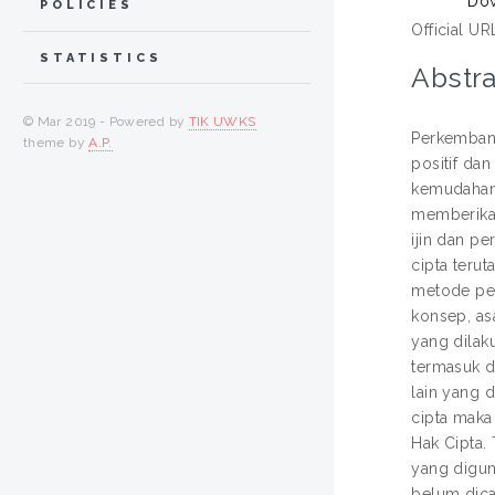
Dow
POLICIES
Official UR
STATISTICS
Abstra
© Mar 2019 - Powered by
TIK UWKS
Perkembang
theme by
A.P.
positif da
kemudahan 
memberikan
ijin dan p
cipta teru
metode pen
konsep, as
yang dilak
termasuk d
lain yang 
cipta maka
Hak Cipta.
yang digun
belum dicat