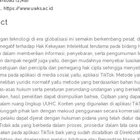
nload (27kB)
L:
https://www.uwks.ac.id
ct
an teknologi di era globalisasi ini semakin berkembang pesa
n negatif terhadap Hak Kekayaan Intelektual terutama pada bidang
dalam memberikan informasi, penyebaran, serta pengumuman ter
 dampak negatif juga yaitu, dengan mudahnya menyebar luaskan 
ersetujuan dari pencipta dan pemegang hak cipta sehingga meny
tama pada aplikasi di media sosial yaitu, aplikasi TikTok. Metode 
elitian yuridis normatif yaitu metode yang berdasarkan bahan h
as-asas hukum serta peraturan perundang-undangan yang berkaita
ukan, hasil penelitian dapat disimpulkan bahwa, Ciptaan yang dapa
alam ruang lingkup UUHC. Konten yang digunakan di aplikasi TikT
diunggah pihak lain dengan maksud penggunaan secara komersial
 pelaku dapat dijerat dengan hukuman pidana yang telah diatu
 Tidak ada yang berbeda dalam proses, prosedur dalam tata cara 
akan pada aplikasi TikTok baik yang sudah dicatatkan di Direktora
atkan dan diselesaikan melalui Arbitrase atau Pengadilan Niaga. Ka