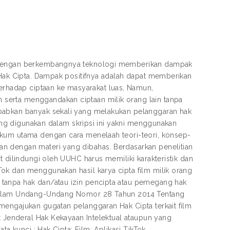
t, dengan berkembangnya teknologi memberikan dampak
 Hak Cipta. Dampak positifnya adalah dapat memberikan
hadap ciptaan ke masyarakat luas, Namun,
serta menggandakan ciptaan milik orang lain tanpa
ebabkan banyak sekali yang melakukan pelanggaran hak
yang digunakan dalam skripsi ini yakni menggunakan
ukum utama dengan cara menelaah teori-teori, konsep-
n dengan materi yang dibahas. Berdasarkan penelitian
t dilindungi oleh UUHC harus memiliki karakteristik dan
ok dan menggunakan hasil karya cipta film milik orang
 tanpa hak dan/atau izin pencipta atau pemegang hak
r dalam Undang-Undang Nomor 28 Tahun 2014 Tentang
mengajukan gugatan pelanggaran Hak Cipta terkait film
t Jenderal Hak Kekayaan Intelektual ataupun yang
ta kunci : Hak Cipta; Film; Aplikasi TikTok