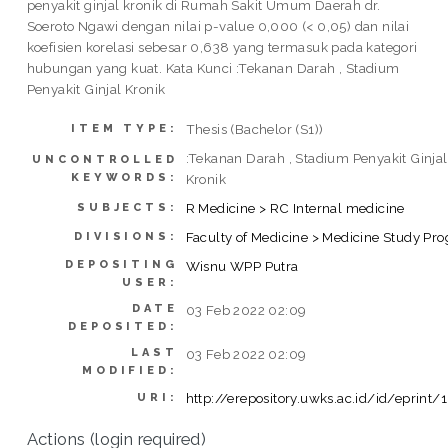
penyakit ginjal kronik di Rumah Sakit Umum Daerah dr.
Soeroto Ngawi dengan nilai p-value 0,000 (< 0,05) dan nilai
koefisien korelasi sebesar 0,638 yang termasuk pada kategori
hubungan yang kuat. Kata Kunci :Tekanan Darah , Stadium
Penyakit Ginjal Kronik
Thesis (Bachelor (S1))
ITEM TYPE:
:Tekanan Darah , Stadium Penyakit Ginjal
UNCONTROLLED
KEYWORDS:
Kronik
R Medicine > RC Internal medicine
SUBJECTS:
Faculty of Medicine > Medicine Study Pr
DIVISIONS:
DEPOSITING
Wisnu WPP Putra
USER:
DATE
03 Feb 2022 02:09
DEPOSITED:
LAST
03 Feb 2022 02:09
MODIFIED:
http://erepository.uwks.ac.id/id/eprint/
URI:
Actions (login required)