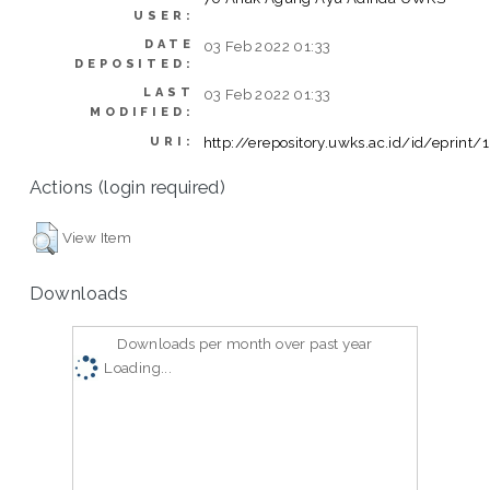
USER:
DATE
03 Feb 2022 01:33
DEPOSITED:
LAST
03 Feb 2022 01:33
MODIFIED:
http://erepository.uwks.ac.id/id/eprint/
URI:
Actions (login required)
View Item
Downloads
Downloads per month over past year
Loading...