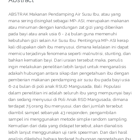
Abstract
ABSTRAK Makanan Pendamping Air Susu Ibu, atau yang
mana sering disingkat sebagai MP-ASI, merupakan makanan
atau minuman dengan kandungan zat gizi yang diberikan
pada bayi atau anak usia 6 - 24 bulan guna memenuhi
kebutuhan gizi selain Air Susu Ibu. Pentingnya MP-ASI kerap
kali dilupakan oleh ibu menyusui, dimana kelalaian ini dapat
memicu terjadinya fenomena seperti malnutrisi, stunting, dan
bahkan kematian bayi. Dari uraian tersebut maka, penulis
ingin melakukan penelitian lebih lanjut untuk menganalisis
adakah hubungan antara sikap dan pengetahuan ibu dengan
pemberian makanan pendamping air susu ibu pada bayi usia
6-24 bulan di poli anak RSUD Mangusada, Bali. Populasi
dalam penelitian ini adalah seluruh ibu yang mempunyai bayi
dan sedang menyusui di Poli Anak RSD Mangusada, dimana
terdapat 75 orang ibu menyusui, dan dari jumlah tersebut
diambil sampel sebanyak 43 responden, pengambilan
sampel ini menggunakan metode simple random sampling.
Kemudian dari data yang didapat tersebut, akan dianalisis
lebih lanjut menggunakan uji rank spearman. Dan dari hasil
analisis diketahui bahwa terdapat hubungan pengetahuan ibu