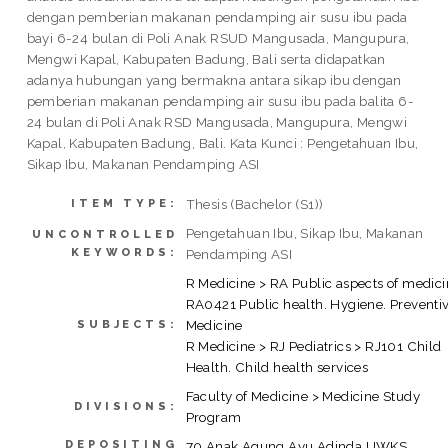
dengan pemberian makanan pendamping air susu ibu pada
bayi 6-24 bulan di Poli Anak RSUD Mangusada, Mangupura,
Mengwi Kapal, Kabupaten Badung, Bali serta didapatkan
adanya hubungan yang bermakna antara sikap ibu dengan
pemberian makanan pendamping air susu ibu pada balita 6-
24 bulan di Poli Anak RSD Mangusada, Mangupura, Mengwi
Kapal, Kabupaten Badung, Bali. Kata Kunci : Pengetahuan Ibu,
Sikap Ibu, Makanan Pendamping ASI
Thesis (Bachelor (S1))
ITEM TYPE:
Pengetahuan Ibu, Sikap Ibu, Makanan
UNCONTROLLED
KEYWORDS:
Pendamping ASI
R Medicine > RA Public aspects of medici
RA0421 Public health. Hygiene. Preventi
Medicine
SUBJECTS:
R Medicine > RJ Pediatrics > RJ101 Child
Health. Child health services
Faculty of Medicine > Medicine Study
DIVISIONS:
Program
DEPOSITING
70 Anak Agung Ayu Adinda UWKS