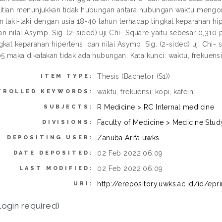
litian menunjukkan tidak hubungan antara hubungan waktu mengon
n laki-laki dengan usia 18-40 tahun terhadap tingkat keparahan h
kan nilai Asymp. Sig. (2-sided) uji Chi- Square yaitu sebesar 0,31
kat keparahan hipertensi dan nilai Asymp. Sig. (2-sided) uji Chi- 
5 maka dikatakan tidak ada hubungan. Kata kunci: waktu, frekuensi,
Thesis (Bachelor (S1))
ITEM TYPE:
waktu, frekuensi, kopi, kafein
TROLLED KEYWORDS:
R Medicine > RC Internal medicine
SUBJECTS:
Faculty of Medicine > Medicine Stu
DIVISIONS:
Zanuba Arifa uwks
DEPOSITING USER:
02 Feb 2022 06:09
DATE DEPOSITED:
02 Feb 2022 06:09
LAST MODIFIED:
http://erepository.uwks.ac.id/id/epr
URI:
login required)