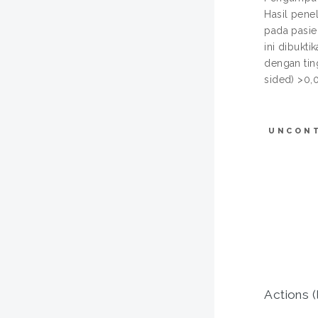
Hasil pene
pada pasie
ini dibukti
dengan ting
sided) >0,0
UNCON
Actions (