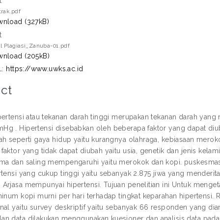
t
rak.pdf
nload (327kB)
t
l Plagiasi_Zanuba-01.pdf
nload (205kB)
L:
https://www.uwks.ac.id
ct
pertensi atau tekanan darah tinggi merupakan tekanan darah yang 
g . Hipertensi disebabkan oleh beberapa faktor yang dapat diuba
ah seperti gaya hidup yaitu kurangnya olahraga, kebiasaan merok
faktor yang tidak dapat diubah yaitu usia, genetik dan jenis kelam
ma dan saling mempengaruhi yaitu merokok dan kopi. puskesmas
rtensi yang cukup tinggi yaitu sebanyak 2.875 jiwa yang menderit
Arjasa mempunyai hipertensi. Tujuan penelitian ini Untuk menge
minum kopi murni per hari terhadap tingkat keparahan hipertensi.
nal yaitu survey deskriptif yaitu sebanyak 66 responden yang d
n data dilakukan menggunakan kuesioner dan analisis data pada pe