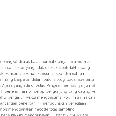
meningkat di atas batas normal dengan nilai normal
h dan faktor yang tidak dapat diubah, faktor yang
ok, konsumsi akohol, konsumsi kopi dan natrium
in. Yang berperan dalam patofisiologi pada hipertensi
 Arjasa yang ada di pulau Pangean mempunyai jumlah
a hipertensi, hampir setiap pengunjung yang datang ke
tahui pengaruh waktu mengonsumsi kopi m u r n i dan
 Rancangan penelitian ini menggunakan penelitaan
iambil menggunakan metode total sampling.
nelitian ini menggunakan uji statistik chi square.