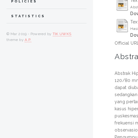
Tex
POLICIES
Abst
Dow
STATISTICS
Tex
Hasi
© Mar 2019 - Powered by
TIK UWKS
Dow
theme by
A.P.
Official UR
Abstra
Abstrak Hi
120/80 mmH
dapat diub
sedangkan 
yang perta
kasus hipe
puskesmas 
frekuensi 
observasio
Pengumpula