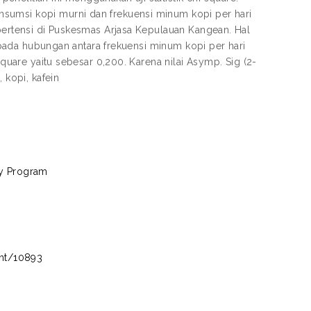
sumsi kopi murni dan frekuensi minum kopi per hari
ipertensi di Puskesmas Arjasa Kepulauan Kangean. Hal
0 pada hubungan antara frekuensi minum kopi per hari
square yaitu sebesar 0,200. Karena nilai Asymp. Sig (2-
 kopi, kafein
dy Program
int/10893