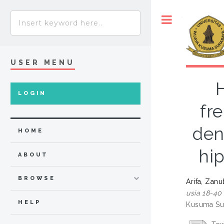
Toggle
USER MENU
LOGIN
fr
den
HOME
hi
ABOUT
BROWSE
Arifa, Zan
usia 18-40
HELP
Kusuma Sur