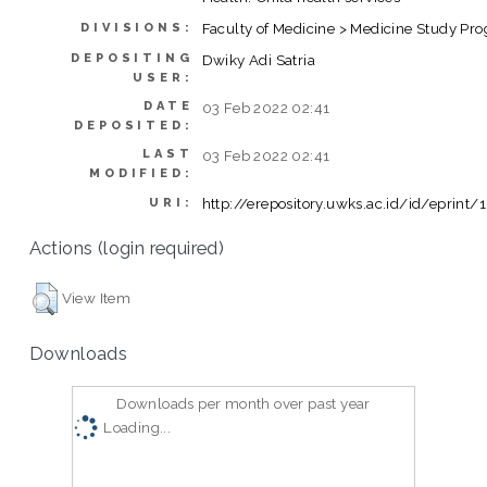
Faculty of Medicine > Medicine Study Pr
DIVISIONS:
DEPOSITING
Dwiky Adi Satria
USER:
DATE
03 Feb 2022 02:41
DEPOSITED:
LAST
03 Feb 2022 02:41
MODIFIED:
http://erepository.uwks.ac.id/id/eprint
URI:
Actions (login required)
View Item
Downloads
Downloads per month over past year
Loading...