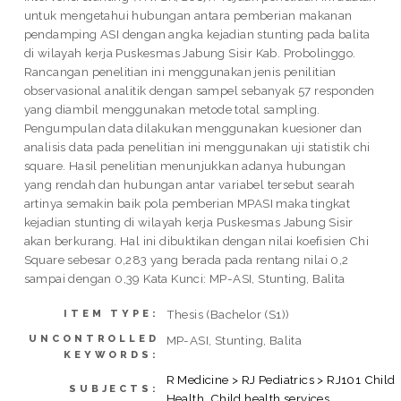
untuk mengetahui hubungan antara pemberian makanan
pendamping ASI dengan angka kejadian stunting pada balita
di wilayah kerja Puskesmas Jabung Sisir Kab. Probolinggo.
Rancangan penelitian ini menggunakan jenis penilitian
observasional analitik dengan sampel sebanyak 57 responden
yang diambil menggunakan metode total sampling.
Pengumpulan data dilakukan menggunakan kuesioner dan
analisis data pada penelitian ini menggunakan uji statistik chi
square. Hasil penelitian menunjukkan adanya hubungan
yang rendah dan hubungan antar variabel tersebut searah
artinya semakin baik pola pemberian MPASI maka tingkat
kejadian stunting di wilayah kerja Puskesmas Jabung Sisir
akan berkurang. Hal ini dibuktikan dengan nilai koefisien Chi
Square sebesar 0,283 yang berada pada rentang nilai 0,2
sampai dengan 0,39 Kata Kunci: MP-ASI, Stunting, Balita
Thesis (Bachelor (S1))
ITEM TYPE:
UNCONTROLLED
MP-ASI, Stunting, Balita
KEYWORDS:
R Medicine > RJ Pediatrics > RJ101 Child
SUBJECTS:
Health. Child health services