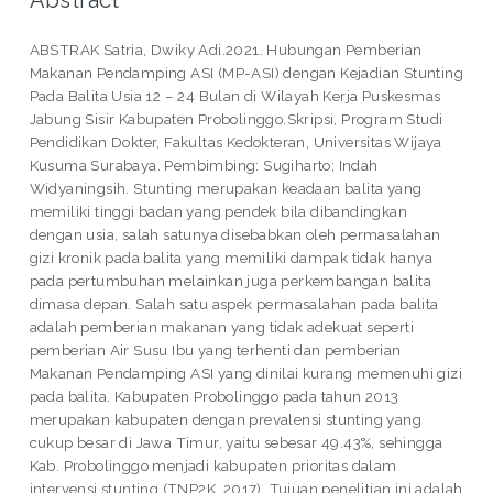
Abstract
ABSTRAK Satria, Dwiky Adi.2021. Hubungan Pemberian
Makanan Pendamping ASI (MP-ASI) dengan Kejadian Stunting
Pada Balita Usia 12 – 24 Bulan di Wilayah Kerja Puskesmas
Jabung Sisir Kabupaten Probolinggo.Skripsi, Program Studi
Pendidikan Dokter, Fakultas Kedokteran, Universitas Wijaya
Kusuma Surabaya. Pembimbing: Sugiharto; Indah
Widyaningsih. Stunting merupakan keadaan balita yang
memiliki tinggi badan yang pendek bila dibandingkan
dengan usia, salah satunya disebabkan oleh permasalahan
gizi kronik pada balita yang memiliki dampak tidak hanya
pada pertumbuhan melainkan juga perkembangan balita
dimasa depan. Salah satu aspek permasalahan pada balita
adalah pemberian makanan yang tidak adekuat seperti
pemberian Air Susu Ibu yang terhenti dan pemberian
Makanan Pendamping ASI yang dinilai kurang memenuhi gizi
pada balita. Kabupaten Probolinggo pada tahun 2013
merupakan kabupaten dengan prevalensi stunting yang
cukup besar di Jawa Timur, yaitu sebesar 49.43%, sehingga
Kab. Probolinggo menjadi kabupaten prioritas dalam
intervensi stunting (TNP2K, 2017). Tujuan penelitian ini adalah