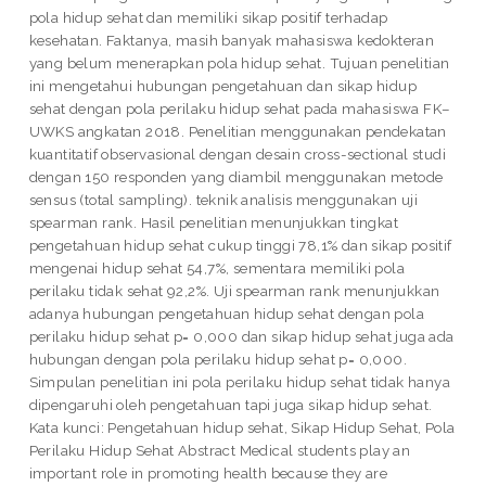
pola hidup sehat dan memiliki sikap positif terhadap
kesehatan. Faktanya, masih banyak mahasiswa kedokteran
yang belum menerapkan pola hidup sehat. Tujuan penelitian
ini mengetahui hubungan pengetahuan dan sikap hidup
sehat dengan pola perilaku hidup sehat pada mahasiswa FK–
UWKS angkatan 2018. Penelitian menggunakan pendekatan
kuantitatif observasional dengan desain cross-sectional studi
dengan 150 responden yang diambil menggunakan metode
sensus (total sampling). teknik analisis menggunakan uji
spearman rank. Hasil penelitian menunjukkan tingkat
pengetahuan hidup sehat cukup tinggi 78,1% dan sikap positif
mengenai hidup sehat 54,7%, sementara memiliki pola
perilaku tidak sehat 92,2%. Uji spearman rank menunjukkan
adanya hubungan pengetahuan hidup sehat dengan pola
perilaku hidup sehat p= 0,000 dan sikap hidup sehat juga ada
hubungan dengan pola perilaku hidup sehat p= 0,000.
Simpulan penelitian ini pola perilaku hidup sehat tidak hanya
dipengaruhi oleh pengetahuan tapi juga sikap hidup sehat.
Kata kunci: Pengetahuan hidup sehat, Sikap Hidup Sehat, Pola
Perilaku Hidup Sehat Abstract Medical students play an
important role in promoting health because they are