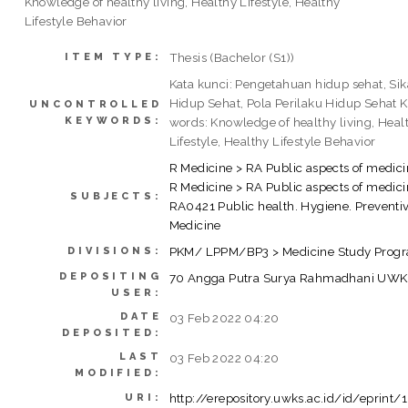
Knowledge of healthy living, Healthy Lifestyle, Healthy
Lifestyle Behavior
Thesis (Bachelor (S1))
ITEM TYPE:
Kata kunci: Pengetahuan hidup sehat, Si
Hidup Sehat, Pola Perilaku Hidup Sehat 
UNCONTROLLED
KEYWORDS:
words: Knowledge of healthy living, Heal
Lifestyle, Healthy Lifestyle Behavior
R Medicine > RA Public aspects of medic
R Medicine > RA Public aspects of medici
SUBJECTS:
RA0421 Public health. Hygiene. Preventi
Medicine
PKM/ LPPM/BP3 > Medicine Study Prog
DIVISIONS:
DEPOSITING
70 Angga Putra Surya Rahmadhani UW
USER:
DATE
03 Feb 2022 04:20
DEPOSITED:
LAST
03 Feb 2022 04:20
MODIFIED:
http://erepository.uwks.ac.id/id/eprint
URI: