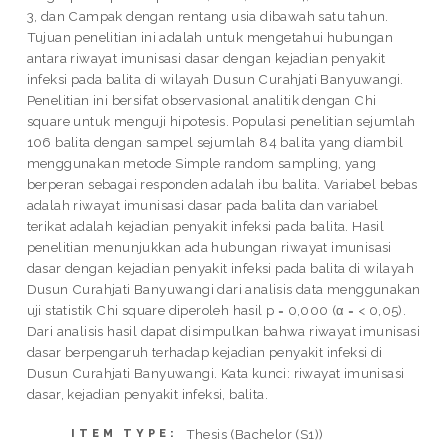
3, dan Campak dengan rentang usia dibawah satu tahun.
Tujuan penelitian ini adalah untuk mengetahui hubungan
antara riwayat imunisasi dasar dengan kejadian penyakit
infeksi pada balita di wilayah Dusun Curahjati Banyuwangi.
Penelitian ini bersifat observasional analitik dengan Chi
square untuk menguji hipotesis. Populasi penelitian sejumlah
106 balita dengan sampel sejumlah 84 balita yang diambil
menggunakan metode Simple random sampling, yang
berperan sebagai responden adalah ibu balita. Variabel bebas
adalah riwayat imunisasi dasar pada balita dan variabel
terikat adalah kejadian penyakit infeksi pada balita. Hasil
penelitian menunjukkan ada hubungan riwayat imunisasi
dasar dengan kejadian penyakit infeksi pada balita di wilayah
Dusun Curahjati Banyuwangi dari analisis data menggunakan
uji statistik Chi square diperoleh hasil p = 0,000 (α = < 0,05).
Dari analisis hasil dapat disimpulkan bahwa riwayat imunisasi
dasar berpengaruh terhadap kejadian penyakit infeksi di
Dusun Curahjati Banyuwangi. Kata kunci: riwayat imunisasi
dasar, kejadian penyakit infeksi, balita.
Thesis (Bachelor (S1))
ITEM TYPE: