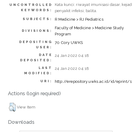
Kata kunci: riwayat imunisasi dasar, kejad
UNCONTROLLED
KEYWORDS:
penyakit infeksi, balita.
R Medicine > RJ Pediatrics
SUBJECTS:
Faculty of Medicine > Medicine Study
DIVISIONS:
Program
DEPOSITING
70 Cory UWKS
USER:
DATE
24 Jan 2022 04:18
DEPOSITED:
LAST
24 Jan 2022 04:18
MODIFIED:
http://erepository.uwks.ac.id/id/eprint/
URI:
Actions (login required)
View Item
Downloads