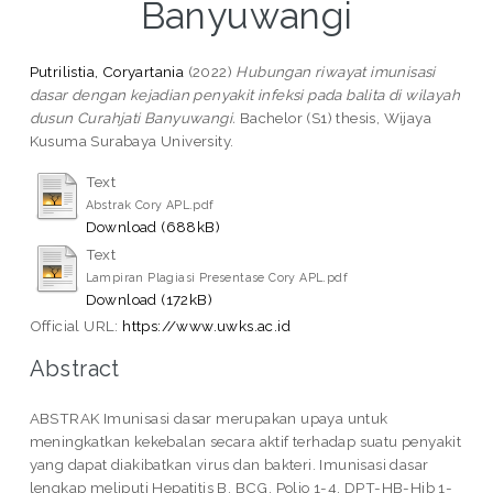
Banyuwangi
Putrilistia, Coryartania
(2022)
Hubungan riwayat imunisasi
dasar dengan kejadian penyakit infeksi pada balita di wilayah
dusun Curahjati Banyuwangi.
Bachelor (S1) thesis, Wijaya
Kusuma Surabaya University.
Text
Abstrak Cory APL.pdf
Download (688kB)
Text
Lampiran Plagiasi Presentase Cory APL.pdf
Download (172kB)
Official URL:
https://www.uwks.ac.id
Abstract
ABSTRAK Imunisasi dasar merupakan upaya untuk
meningkatkan kekebalan secara aktif terhadap suatu penyakit
yang dapat diakibatkan virus dan bakteri. Imunisasi dasar
lengkap meliputi Hepatitis B, BCG, Polio 1-4, DPT-HB-Hib 1-