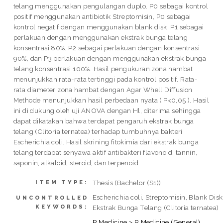
telang menggunakan pengulangan duplo. P0 sebagai kontrol
positif menggunakan antibiotik Streptomisin, P0 sebagai
kontrol negatif dengan menggunakan blank disk, P1 sebagai
perlakuan dengan menggunakan ekstrak bunga telang
konsentrasi 80%, P2 sebagai perlakuan dengan konsentrasi
90%, dan P3 perlakuan dengan menggunakan ekstrak bunga
telang konsentrasi 100%. Hasil pengukuran zona hambat
menunjukkan rata-rata tertinggi pada kontrol positif. Rata-
rata diameter zona hambat dengan Agar Whell Diffusion
Methode menunjukkan hasil perbedaan nyata ( P<0,05 ). Hasil
ini di dukung oleh uji ANOVA dengan Hl, diterima sehingga
dapat dikatakan bahwa terdapat pengaruh ekstrak bunga
telang (Clitoria ternatea) terhadap tumbuhnya bakteri
Escherichia coli. Hasil skrining fitokimia dari ekstrak bunga
telang terdapat senyawa aktif antibakteri flavonoid, tannin,
saponin, alkaloid, steroid, dan terpenoid.
Thesis (Bachelor (S1))
ITEM TYPE:
Escherichia coli, Streptomisin, Blank Disk
UNCONTROLLED
KEYWORDS:
Ekstrak Bunga Telang (Clitoria ternatea)
R Medicine > R Medicine (General)